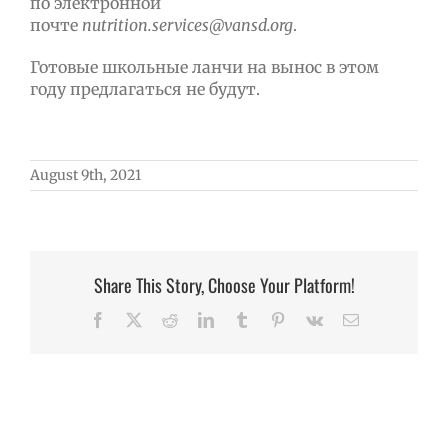
по электронной
почте
nutrition.services@vansd.org
.
Готовые школьные ланчи на вынос в этом
году предлагаться не будут.
August 9th, 2021
Share This Story, Choose Your Platform!
Facebook
X
Reddit
LinkedIn
Tumblr
Pinterest
Vk
Email